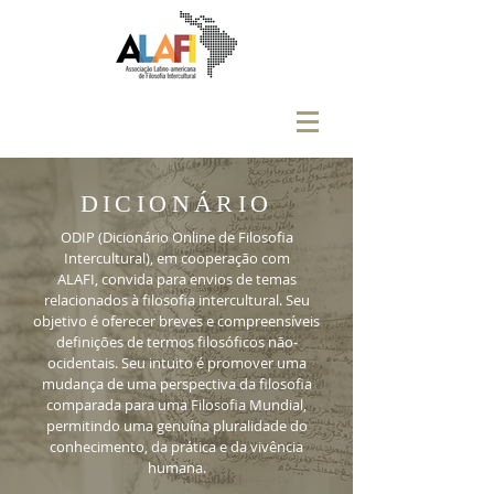
DICIONÁRIO
ODIP (Dicionário Online de Filosofia
Intercultural), em cooperação com
ALAFI, convida para envios de temas
relacionados à filosofia intercultural. Seu
objetivo é oferecer breves e compreensíveis
definições de termos filosóficos não-
ocidentais. Seu intuito é promover uma
mudança de uma perspectiva da filosofia
comparada para uma Filosofia Mundial,
permitindo uma genuína pluralidade do
conhecimento, da prática e da vivência
humana.