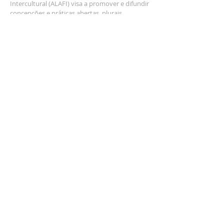
Intercultural (ALAFI) visa a promover e difundir
concepções e práticas abertas, plurais,
cosmopolitas e interculturais de filosofia na
América Latina em particular e no âmbito
hispanófono-lusófono em geral.
REDES
Acompanhe as atividades da ALAFI através das
redes sociais:
CONECTE-SE
Participar