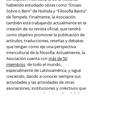
habiendo estudiado obras como “Ensaio
Sobre o Bem” de Nishida y “Filosofía Bantú”
de Tempels. Finalmente, la Asociación
también está trabajando actualmente en la
creación de su revista oficial, que tendrá
como objetivo promover la publicación de
artículos, traducciones, reseñas y debates
que tengan como eje una perspectiva
intercultural de la filosofía. Actualmente, la
Asociación cuenta con
más de 50
miembros
de todo el mundo,
especialmente de Latinoamérica, y sigue
creciendo, dando a conocer siempre sus
actividades y las actividades de otras
asociaciones, instituciones y colectivos que
promueven una visión intercultural de la
filosofía.
AYUDA A ALAFI
¿Te gustaría sumarte o ayudar con algún
proyecto promovido por ALAFI?
Comuníquese con
nosotros para obtener
más información sobre cómo participar.