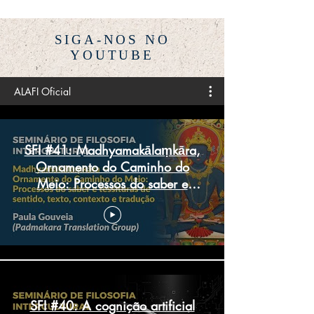
SIGA-NOS NO
YOUTUBE
ALAFI Oficial
SFI #41: Madhyamakālaṃkāra,
Ornamento do Caminho do
Meio: Processos do saber e
tessituras de sentido
SFI #40: A cognição artificial