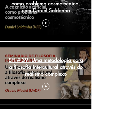
como problema cosmotécnico,
com Daniel Saldanha
SFI # 39: Uma metodologia para
a filosofia intercultural através do
realismo complexo
SFI #38: Ignorância de si e do